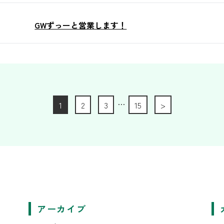
GWずっーと営業します！
…
1
2
3
15
>
アーカイブ