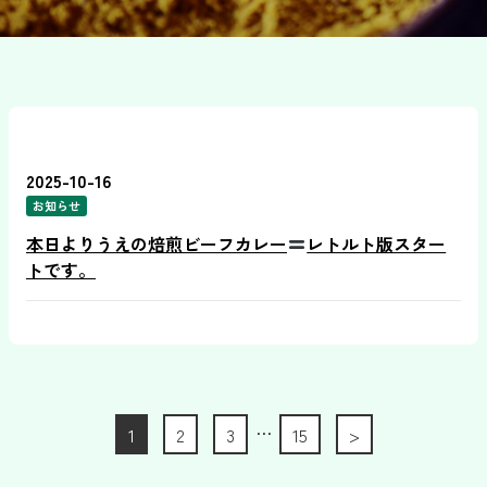
2025-10-16
お知らせ
本日よりうえの焙煎ビーフカレー
レトルト版スター
トです。
…
1
2
3
15
>